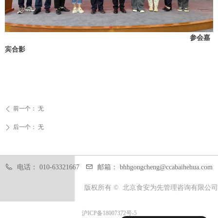
参会嘉
宾合影
前一个：
无
ꄴ
后一个：
无
ꄲ
电话：
010-63321667
邮箱：
bhhgongcheng@ccabaihehua.com
版权所有 © 
北京食安为先管理咨询有限公司
沪ICP备18007372号-5