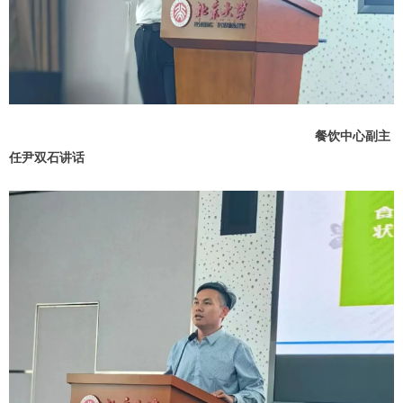
餐饮中心副主
任尹双石讲话